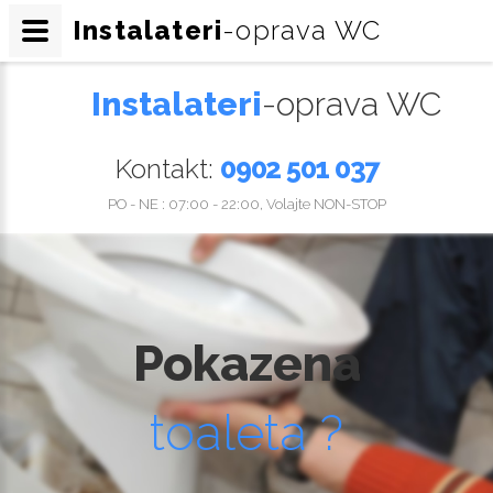
Instalateri
-oprava WC
Instalateri
-oprava WC
Kontakt:
0902 501 037
PO - NE : 07:00 - 22:00, Volajte NON-STOP
Pokazena
toaleta ?